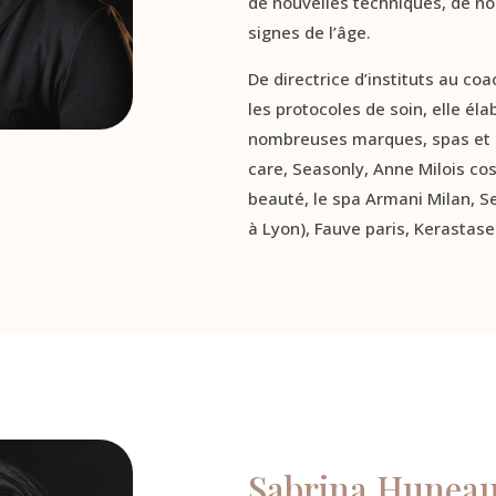
de nouvelles techniques, de no
signes de l’âge.
De directrice d’instituts au c
les protocoles de soin, elle él
nombreuses marques, spas et in
care, Seasonly, Anne Milois co
beauté, le spa Armani Milan, S
à Lyon), Fauve paris, Kerasta
Sabrina Hunea