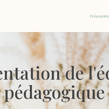
Présentati
ntation de l'
pédagogique