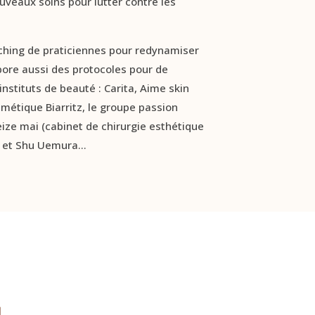
uveaux soins pour lutter contre les
oaching de praticiennes pour redynamiser
abore aussi des protocoles pour de
stituts de beauté : Carita, Aime skin
smétique Biarritz, le groupe passion
eize mai (cabinet de chirurgie esthétique
se et Shu Uemura…
u